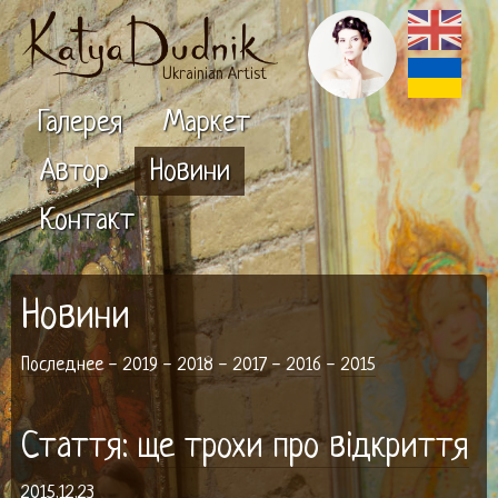
Ukrainian Artist
Галерея
Маркет
Автор
Новини
Контакт
Новини
Последнее
-
2019
-
2018
-
2017
-
2016
-
2015
Стаття:
ще трохи про відкриття
2015.12.23