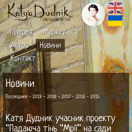
Ukrainian Artist
Галерея
Маркет
Автор
Новини
Контакт
Новини
Последнее
-
2019
-
2018
-
2017
-
2016
-
2015
Катя Дудник учасник проекту
“Падаюча тінь “Мрії” на сади